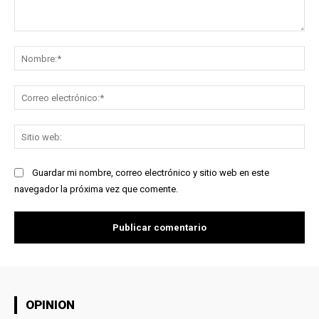
Comentario:
No
Co
ele
Sit
we
Guardar mi nombre, correo electrónico y sitio web en este
navegador la próxima vez que comente.
OPINION