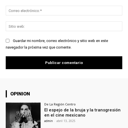
Co
ele
Sit
we
Guardar mi nombre, correo electrónico y sitio web en este
navegador la próxima vez que comente.
OPINION
De La Región Centro
El espejo de la bruja y la transgresión
en el cine mexicano
admin
-
abril 13, 2025