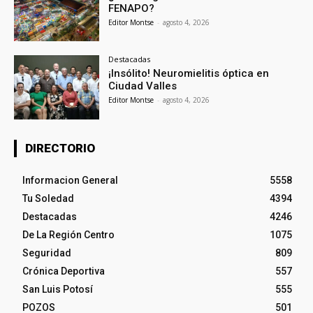
FENAPO?
Editor Montse
-
agosto 4, 2026
Destacadas
¡Insólito! Neuromielitis óptica en
Ciudad Valles
Editor Montse
-
agosto 4, 2026
DIRECTORIO
Informacion General
5558
Tu Soledad
4394
Destacadas
4246
De La Región Centro
1075
Seguridad
809
Crónica Deportiva
557
San Luis Potosí
555
POZOS
501