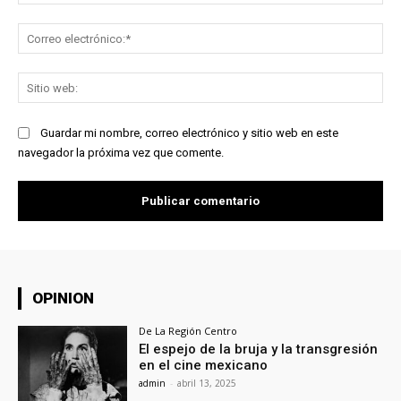
Co
ele
Sit
we
Guardar mi nombre, correo electrónico y sitio web en este
navegador la próxima vez que comente.
OPINION
De La Región Centro
El espejo de la bruja y la transgresión
en el cine mexicano
admin
-
abril 13, 2025