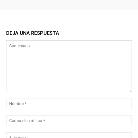
DEJA UNA RESPUESTA
Comentario:
No
Co
ele
Sit