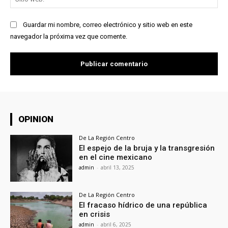
we
Guardar mi nombre, correo electrónico y sitio web en este
navegador la próxima vez que comente.
OPINION
De La Región Centro
El espejo de la bruja y la transgresión
en el cine mexicano
admin
-
abril 13, 2025
De La Región Centro
El fracaso hídrico de una república
en crisis
admin
-
abril 6, 2025