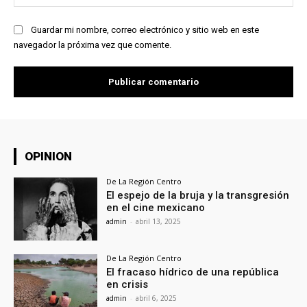
we
Guardar mi nombre, correo electrónico y sitio web en este
navegador la próxima vez que comente.
OPINION
De La Región Centro
El espejo de la bruja y la transgresión
en el cine mexicano
admin
-
abril 13, 2025
De La Región Centro
El fracaso hídrico de una república
en crisis
admin
-
abril 6, 2025