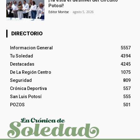
¡Ya está el desnivel del Circuito
Potosí!
Editor Montse
-
agosto 5, 2026
DIRECTORIO
Informacion General
5557
Tu Soledad
4394
Destacadas
4245
De La Región Centro
1075
Seguridad
809
Crónica Deportiva
557
San Luis Potosí
555
POZOS
501