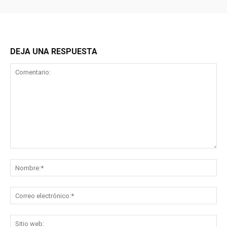
DEJA UNA RESPUESTA
Comentario:
No
Co
ele
Sit