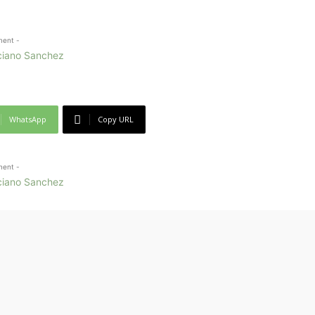
ment -
WhatsApp
Copy URL
ment -