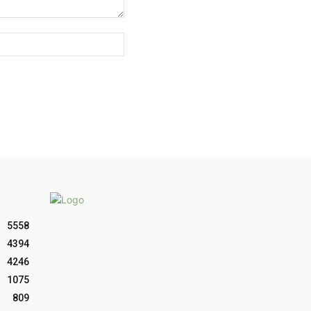
Sitio
web:
5558
4394
4246
1075
809