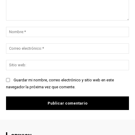
Comentario:
No
Co
ele
Sit
we
Guardar mi nombre, correo electrónico y sitio web en este
navegador la próxima vez que comente.