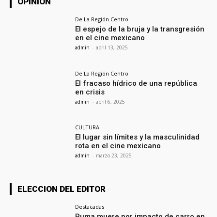
OPINION
De La Región Centro
El espejo de la bruja y la transgresión
en el cine mexicano
admin
-
abril 13, 2025
De La Región Centro
El fracaso hídrico de una república
en crisis
admin
-
abril 6, 2025
CULTURA
El lugar sin límites y la masculinidad
rota en el cine mexicano
admin
-
marzo 23, 2025
ELECCION DEL EDITOR
Destacadas
Puma muere por impacto de carro en