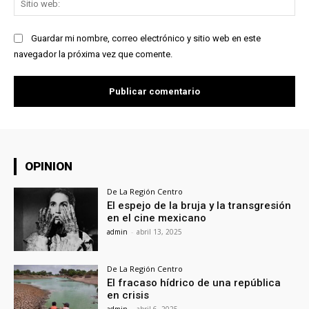
we
Guardar mi nombre, correo electrónico y sitio web en este
navegador la próxima vez que comente.
OPINION
De La Región Centro
El espejo de la bruja y la transgresión
en el cine mexicano
admin
-
abril 13, 2025
De La Región Centro
El fracaso hídrico de una república
en crisis
admin
-
abril 6, 2025