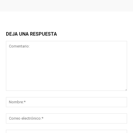
DEJA UNA RESPUESTA
Comentario:
No
Co
ele
Sit