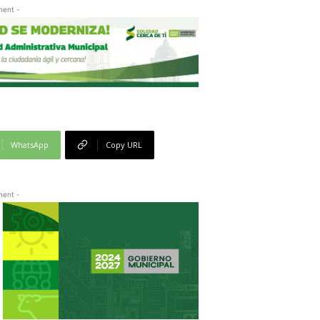
ment -
WhatsApp
Copy URL
ment -