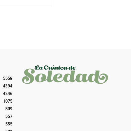
web:
5558
4394
4246
1075
809
557
555