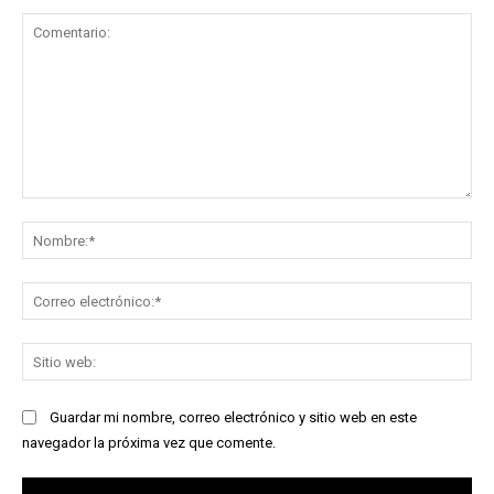
Comentario:
No
Co
ele
Sit
we
Guardar mi nombre, correo electrónico y sitio web en este
navegador la próxima vez que comente.