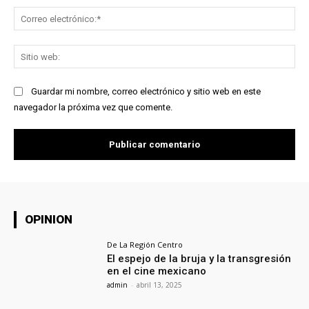
Co
ele
Sit
we
Guardar mi nombre, correo electrónico y sitio web en este
navegador la próxima vez que comente.
OPINION
De La Región Centro
El espejo de la bruja y la transgresión
en el cine mexicano
admin
-
abril 13, 2025