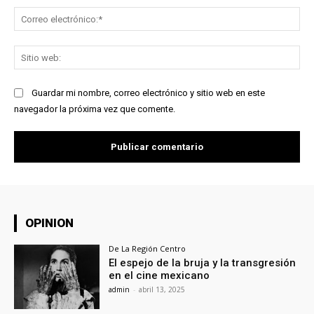
Co
ele
Sit
we
Guardar mi nombre, correo electrónico y sitio web en este
navegador la próxima vez que comente.
OPINION
De La Región Centro
El espejo de la bruja y la transgresión
en el cine mexicano
admin
-
abril 13, 2025