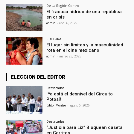
De La Región Centro
El fracaso hídrico de una república
en crisis
admin
-
abril 6, 2025
CULTURA
El lugar sin límites y la masculinidad
rota en el cine mexicano
admin
-
marzo 23, 2025
ELECCION DEL EDITOR
Destacadas
¡Ya está el desnivel del Circuito
Potosí!
Editor Montse
-
agosto 5, 2026
Destacadas
“Justicia para Liz” Bloquean caseta
en Cerritos