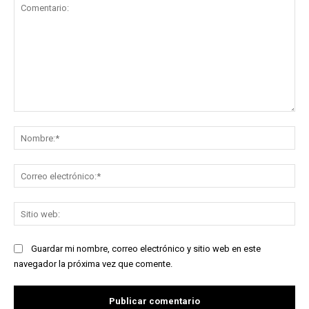
Comentario:
No
Co
ele
Sit
we
Guardar mi nombre, correo electrónico y sitio web en este
navegador la próxima vez que comente.