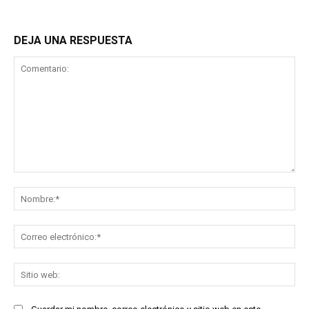
DEJA UNA RESPUESTA
Comentario:
No
Co
ele
Sit
we