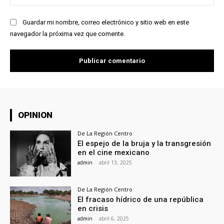
we
Guardar mi nombre, correo electrónico y sitio web en este
navegador la próxima vez que comente.
OPINION
De La Región Centro
El espejo de la bruja y la transgresión
en el cine mexicano
admin
-
abril 13, 2025
De La Región Centro
El fracaso hídrico de una república
en crisis
admin
-
abril 6, 2025