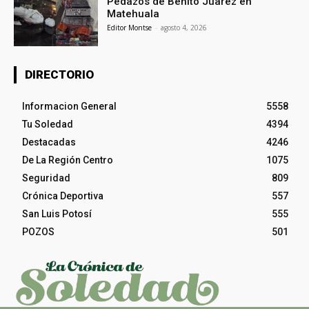
Pedazos de Benito Juarez en
Matehuala
Editor Montse
-
agosto 4, 2026
DIRECTORIO
Informacion General
5558
Tu Soledad
4394
Destacadas
4246
De La Región Centro
1075
Seguridad
809
Crónica Deportiva
557
San Luis Potosí
555
POZOS
501