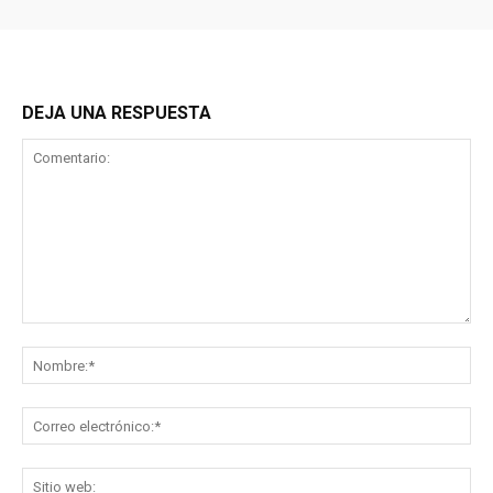
DEJA UNA RESPUESTA
Comentario:
No
Co
ele
Sit