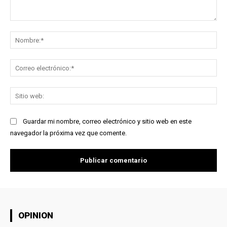
Comentario:
No
Co
ele
Sit
we
Guardar mi nombre, correo electrónico y sitio web en este
navegador la próxima vez que comente.
OPINION