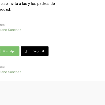
 se invita a las y los padres de
evedad.
ment -
WhatsApp
Copy URL
ment -