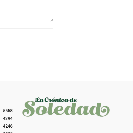
Sitio
web:
5558
4394
4246