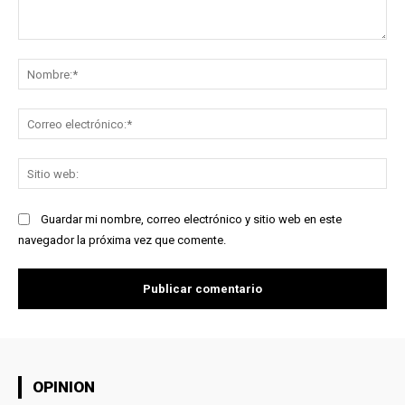
Comentario:
No
Co
ele
Sit
we
Guardar mi nombre, correo electrónico y sitio web en este
navegador la próxima vez que comente.
OPINION