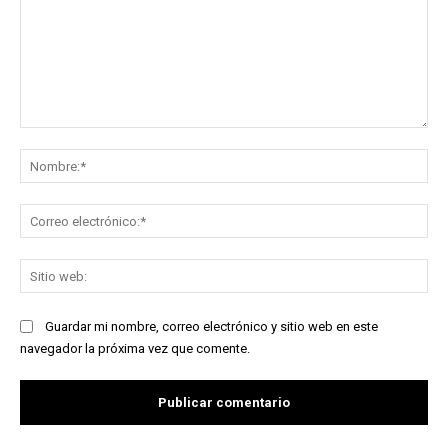
Comentario:
No
Co
ele
Sit
we
Guardar mi nombre, correo electrónico y sitio web en este
navegador la próxima vez que comente.