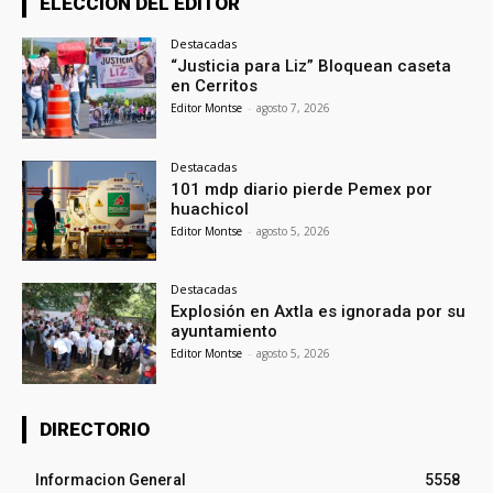
ELECCION DEL EDITOR
Destacadas
“Justicia para Liz” Bloquean caseta
en Cerritos
Editor Montse
-
agosto 7, 2026
Destacadas
101 mdp diario pierde Pemex por
huachicol
Editor Montse
-
agosto 5, 2026
Destacadas
Explosión en Axtla es ignorada por su
ayuntamiento
Editor Montse
-
agosto 5, 2026
DIRECTORIO
Informacion General
5558