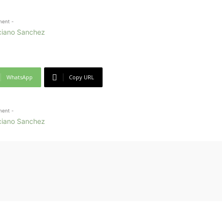
ment -
WhatsApp
Copy URL
ment -