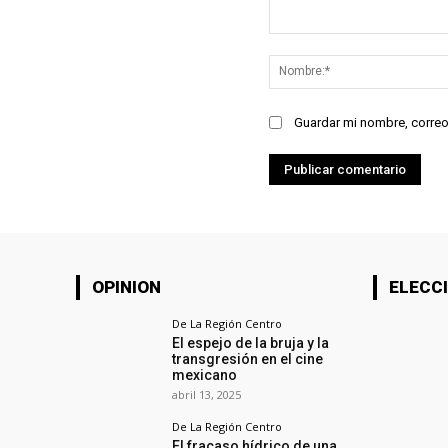
Comentario:
Guardar mi nombre, correo
OPINION
ELECCI
De La Región Centro
El espejo de la bruja y la
transgresión en el cine
mexicano
abril 13, 2025
De La Región Centro
El fracaso hídrico de una