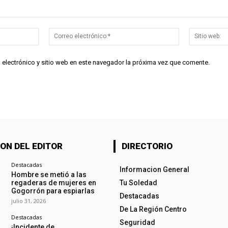
Nombre:*
Correo
electrónico:*
 electrónico y sitio web en este navegador la próxima vez que comente.
ON DEL EDITOR
DIRECTORIO
Destacadas
Informacion General
Hombre se metió a las
regaderas de mujeres en
Tu Soledad
Gogorrón para espiarlas
Destacadas
julio 31, 2026
De La Región Centro
Destacadas
Seguridad
¡Incidente de