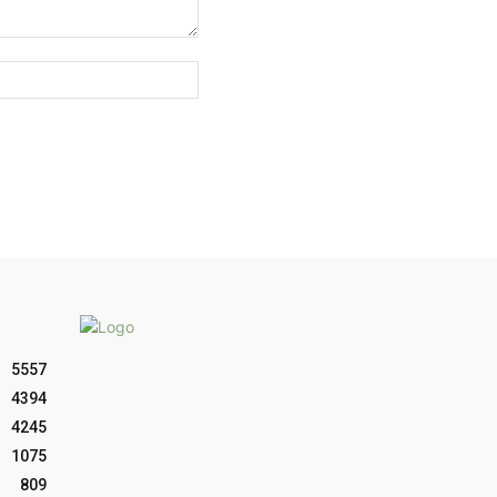
Sitio
web:
5557
4394
4245
1075
809