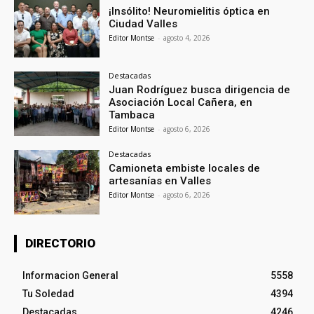
¡Insólito! Neuromielitis óptica en
Ciudad Valles
Editor Montse
-
agosto 4, 2026
Destacadas
Juan Rodríguez busca dirigencia de
Asociación Local Cañera, en
Tambaca
Editor Montse
-
agosto 6, 2026
Destacadas
Camioneta embiste locales de
artesanías en Valles
Editor Montse
-
agosto 6, 2026
DIRECTORIO
Informacion General
5558
Tu Soledad
4394
Destacadas
4246