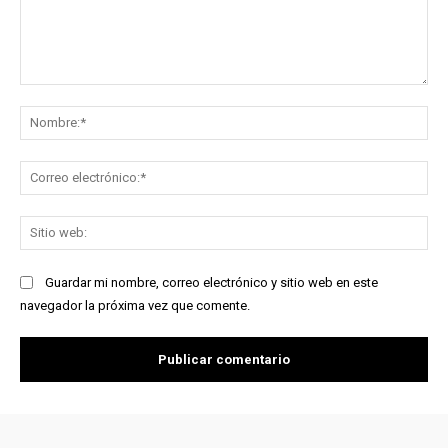
Comentario:
No
Co
ele
Sit
we
Guardar mi nombre, correo electrónico y sitio web en este
navegador la próxima vez que comente.