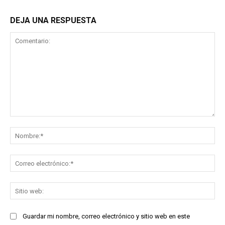
DEJA UNA RESPUESTA
Comentario:
No
Co
ele
Sit
we
Guardar mi nombre, correo electrónico y sitio web en este