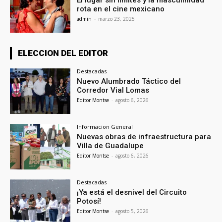
El lugar sin límites y la masculinidad
rota en el cine mexicano
admin
-
marzo 23, 2025
ELECCION DEL EDITOR
Destacadas
Nuevo Alumbrado Táctico del
Corredor Vial Lomas
Editor Montse
-
agosto 6, 2026
Informacion General
Nuevas obras de infraestructura para
Villa de Guadalupe
Editor Montse
-
agosto 6, 2026
Destacadas
¡Ya está el desnivel del Circuito
Potosí!
Editor Montse
-
agosto 5, 2026