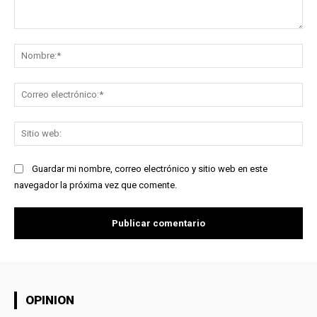
Comentario:
No
Co
ele
Sit
we
Guardar mi nombre, correo electrónico y sitio web en este
navegador la próxima vez que comente.
OPINION