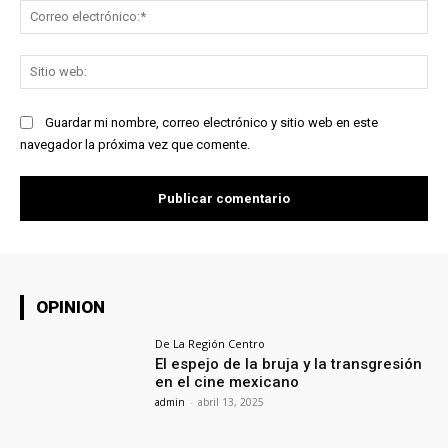
Co
ele
Sit
we
Guardar mi nombre, correo electrónico y sitio web en este
navegador la próxima vez que comente.
OPINION
De La Región Centro
El espejo de la bruja y la transgresión
en el cine mexicano
admin
-
abril 13, 2025