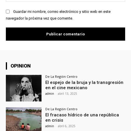
we
Guardar mi nombre, correo electrónico y sitio web en este
navegador la próxima vez que comente.
OPINION
De La Región Centro
El espejo de la bruja y la transgresión
en el cine mexicano
admin
-
abril 13, 2025
De La Región Centro
El fracaso hídrico de una república
en crisis
admin
-
abril 6, 2025