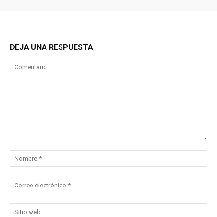
DEJA UNA RESPUESTA
Comentario:
No
Co
ele
Sit