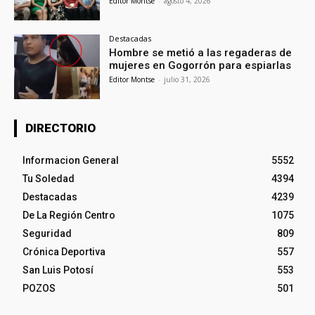
Editor Montse
-
agosto 4, 2026
Destacadas
Hombre se metió a las regaderas de
mujeres en Gogorrón para espiarlas
Editor Montse
-
julio 31, 2026
DIRECTORIO
Informacion General
5552
Tu Soledad
4394
Destacadas
4239
De La Región Centro
1075
Seguridad
809
Crónica Deportiva
557
San Luis Potosí
553
POZOS
501