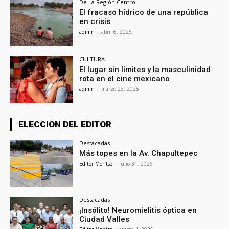
De La Región Centro
El fracaso hídrico de una república
en crisis
admin
-
abril 6, 2025
CULTURA
El lugar sin límites y la masculinidad
rota en el cine mexicano
admin
-
marzo 23, 2025
ELECCION DEL EDITOR
Destacadas
Más topes en la Av. Chapultepec
Editor Montse
-
julio 31, 2026
Destacadas
¡Insólito! Neuromielitis óptica en
Ciudad Valles