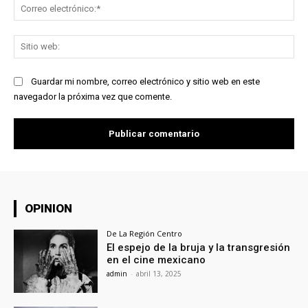
Co
ele
Sit
we
Guardar mi nombre, correo electrónico y sitio web en este
navegador la próxima vez que comente.
OPINION
De La Región Centro
El espejo de la bruja y la transgresión
en el cine mexicano
admin
-
abril 13, 2025