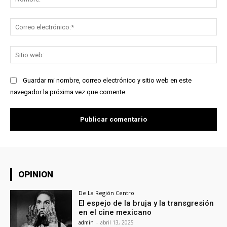
Co
ele
Sit
we
Guardar mi nombre, correo electrónico y sitio web en este
navegador la próxima vez que comente.
OPINION
De La Región Centro
El espejo de la bruja y la transgresión
en el cine mexicano
admin
-
abril 13, 2025