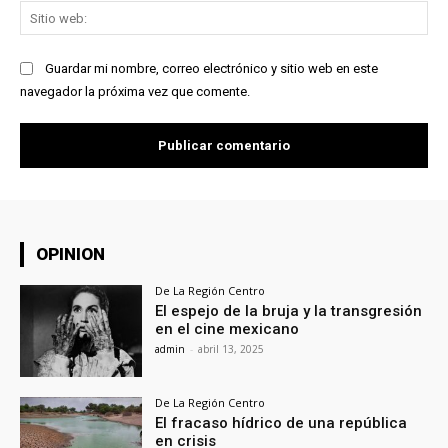
Sit
we
Guardar mi nombre, correo electrónico y sitio web en este
navegador la próxima vez que comente.
OPINION
De La Región Centro
El espejo de la bruja y la transgresión
en el cine mexicano
admin
-
abril 13, 2025
De La Región Centro
El fracaso hídrico de una república
en crisis