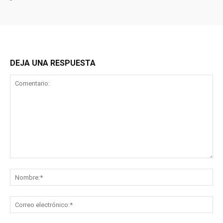
DEJA UNA RESPUESTA
Comentario:
No
Co
ele