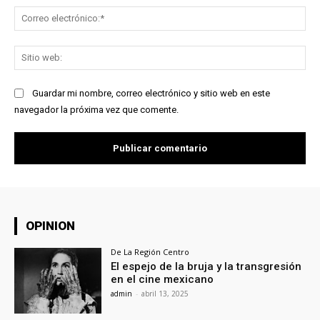
Co
ele
Sit
we
Guardar mi nombre, correo electrónico y sitio web en este
navegador la próxima vez que comente.
OPINION
De La Región Centro
El espejo de la bruja y la transgresión
en el cine mexicano
admin
-
abril 13, 2025