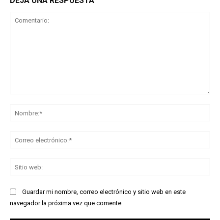
DEJA UNA RESPUESTA
Comentario:
No
Co
ele
Sit
we
Guardar mi nombre, correo electrónico y sitio web en este
navegador la próxima vez que comente.