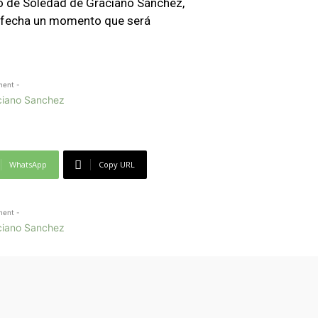
to de Soledad de Graciano Sánchez,
a fecha un momento que será
ment -
WhatsApp
Copy URL
ment -