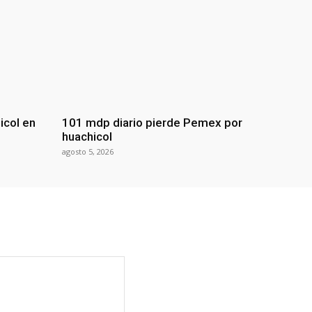
icol en
101 mdp diario pierde Pemex por
huachicol
agosto 5, 2026