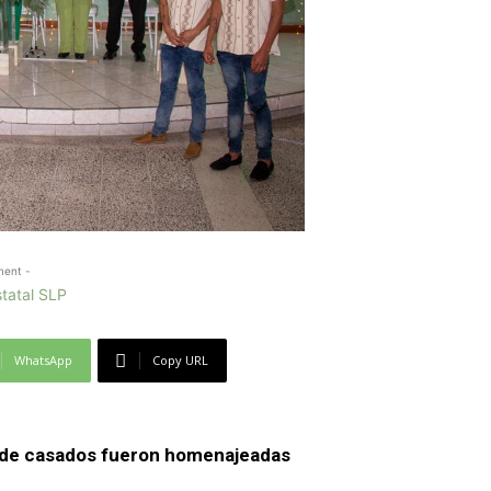
ment -
WhatsApp
Copy URL
s de casados fueron homenajeadas