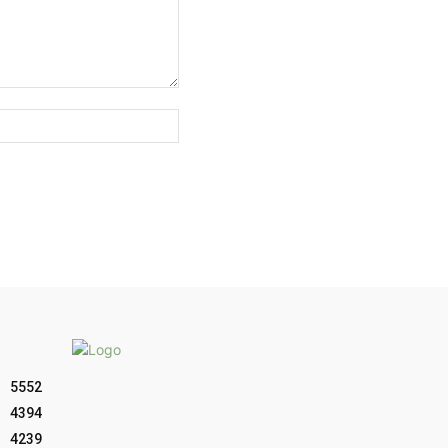
Sitio
web:
5552
4394
4239