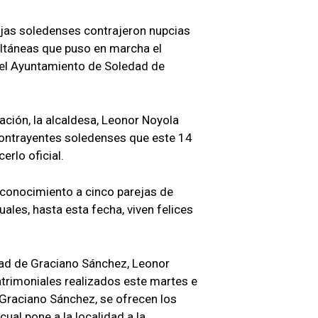
ejas soledenses contrajeron nupcias
ltáneas que puso en marcha el
 el Ayuntamiento de Soledad de
ción, la alcaldesa, Leonor Noyola
contrayentes soledenses que este 14
erlo oficial.
econocimiento a cinco parejas de
les, hasta esta fecha, viven felices
edad de Graciano Sánchez, Leonor
trimoniales realizados este martes e
 Graciano Sánchez, se ofrecen los
cual pone a la localidad a la