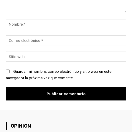
Comentario:
No
Co
ele
Sit
we
Guardar mi nombre, correo electrónico y sitio web en este
navegador la próxima vez que comente.
OPINION