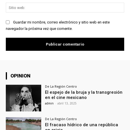
Sit
we
Guardar mi nombre, correo electrónico y sitio web en este
navegador la próxima vez que comente.
OPINION
De La Región Centro
El espejo de la bruja y la transgresión
en el cine mexicano
admin
-
abril 13, 2025
De La Región Centro
El fracaso hídrico de una república