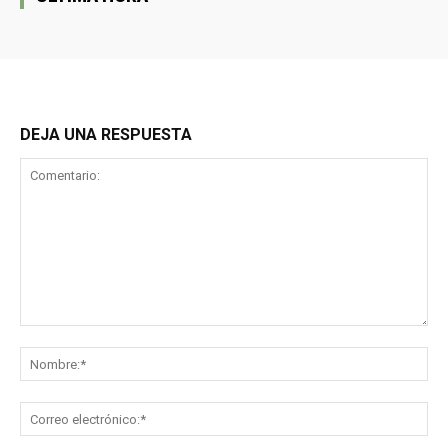
DEJA UNA RESPUESTA
Comentario:
No
Co
ele