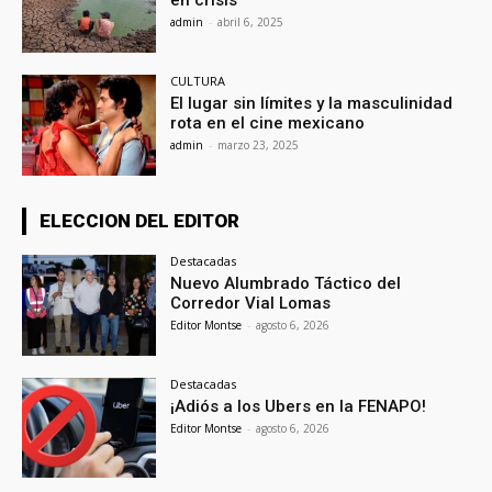
en crisis
admin
-
abril 6, 2025
CULTURA
El lugar sin límites y la masculinidad
rota en el cine mexicano
admin
-
marzo 23, 2025
ELECCION DEL EDITOR
Destacadas
Nuevo Alumbrado Táctico del
Corredor Vial Lomas
Editor Montse
-
agosto 6, 2026
Destacadas
¡Adiós a los Ubers en la FENAPO!
Editor Montse
-
agosto 6, 2026