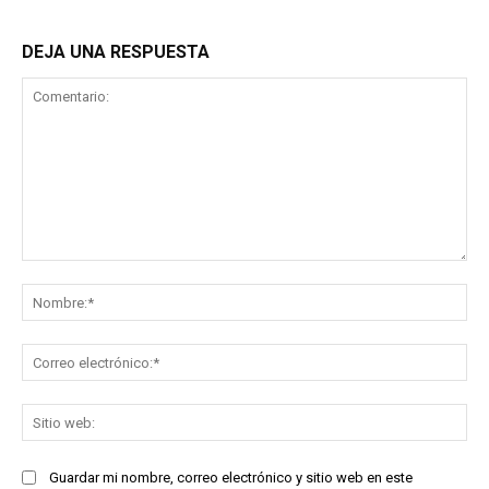
DEJA UNA RESPUESTA
Comentario:
No
Co
ele
Sit
we
Guardar mi nombre, correo electrónico y sitio web en este