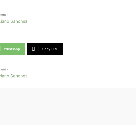
ment -
WhatsApp
Copy URL
ment -