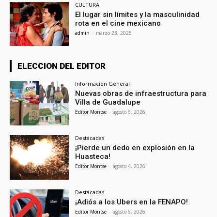
CULTURA
El lugar sin límites y la masculinidad
rota en el cine mexicano
admin
-
marzo 23, 2025
ELECCION DEL EDITOR
Informacion General
Nuevas obras de infraestructura para
Villa de Guadalupe
Editor Montse
-
agosto 6, 2026
Destacadas
¡Pierde un dedo en explosión en la
Huasteca!
Editor Montse
-
agosto 4, 2026
Destacadas
¡Adiós a los Ubers en la FENAPO!
Editor Montse
-
agosto 6, 2026