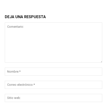
DEJA UNA RESPUESTA
Comentario:
No
Co
ele
Sit
we