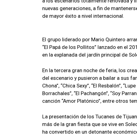
a los escenarios totalmente renovada y li
nuevas generaciones, a fin de mantener
de mayor éxito a nivel internacional.
El grupo liderado por Mario Quintero arra
“El Papá de los Pollitos” lanzado en el 20
en la explanada del jardín principal de S
En la tercera gran noche de feria, los cr
del escenario y pusieron a bailar a sus f
Chona”, “Chica Sexy”, “El Resbalón”, “Lupe
Borrachales”, “El Pachangón”, “Soy Parran
canción “Amor Platónico”, entre otros te
La presentación de los Tucanes de Tijua
más de la gran fiesta que se vive en Sole
ha convertido en un detonante económico, 