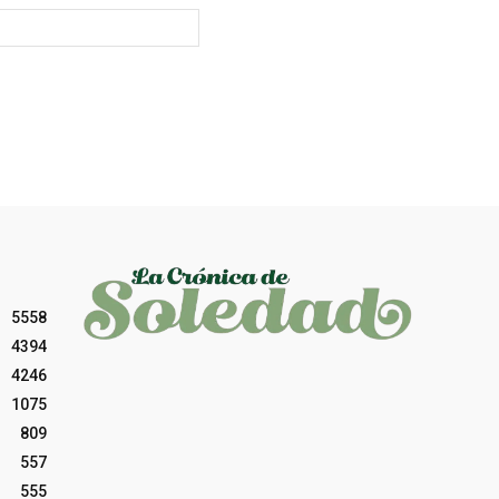
Sitio
web:
5558
4394
4246
1075
809
557
555