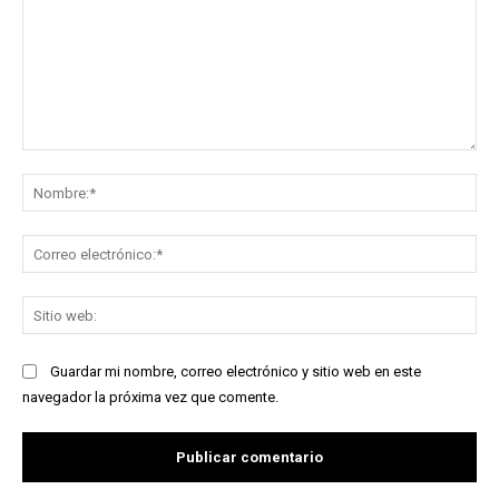
Comentario:
No
Co
ele
Sit
we
Guardar mi nombre, correo electrónico y sitio web en este
navegador la próxima vez que comente.