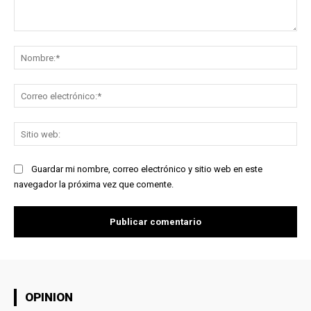
Comentario:
No
Co
ele
Sit
we
Guardar mi nombre, correo electrónico y sitio web en este
navegador la próxima vez que comente.
OPINION