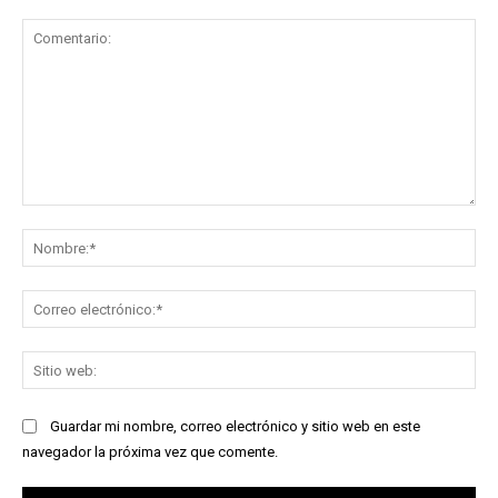
Comentario:
No
Co
ele
Sit
we
Guardar mi nombre, correo electrónico y sitio web en este
navegador la próxima vez que comente.