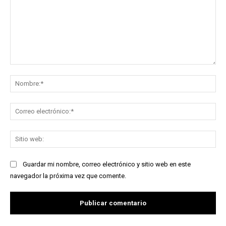
Comentario:
No
Co
ele
Sit
we
Guardar mi nombre, correo electrónico y sitio web en este
navegador la próxima vez que comente.