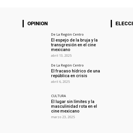
OPINION
ELECCI
De La Región Centro
El espejo de la bruja y la
transgresión en el cine
mexicano
abril 13, 2025
De La Región Centro
El fracaso hídrico de una
república en crisis
abril 6, 2025
CULTURA
El lugar sin límites y la
masculinidad rota en el
cine mexicano
marzo 23, 2025