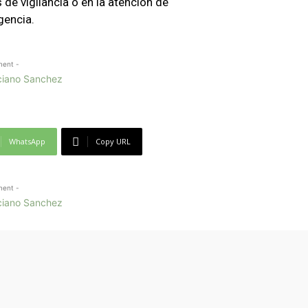
 de vigilancia o en la atención de
gencia.
ment -
WhatsApp
Copy URL
ment -