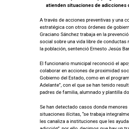
atienden situaciones de adicciones o
A través de acciones preventivas y una 
estratégica con otros órdenes de gobier
Graciano Sánchez trabaja en la prevención
social sobre una vida libre de conductas
la población, sentenció Ernesto Jesús Ba
El funcionario municipal reconoció el apo
colaborar en acciones de proximidad soc
Gobierno del Estado, como en el progra
Adelante”, con el que se han tenido resu
padres de familia, alumnado y plantilla d
Se han detectado casos donde menores p
situaciones ilícitas, “se trabaja integral
les canaliza a instituciones que les ayud
adicción”, por ello, decimos que hay un tr