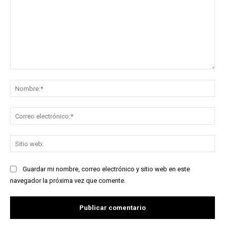
Comentario:
No
Co
ele
Sit
we
Guardar mi nombre, correo electrónico y sitio web en este
navegador la próxima vez que comente.