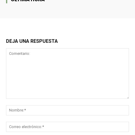
DEJA UNA RESPUESTA
Comentario:
No
Co
ele