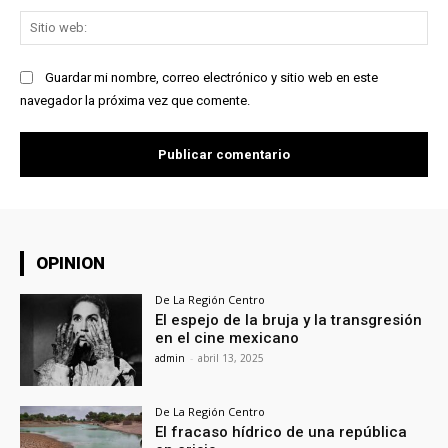
Sit
we
Guardar mi nombre, correo electrónico y sitio web en este
navegador la próxima vez que comente.
OPINION
De La Región Centro
El espejo de la bruja y la transgresión
en el cine mexicano
admin
-
abril 13, 2025
De La Región Centro
El fracaso hídrico de una república