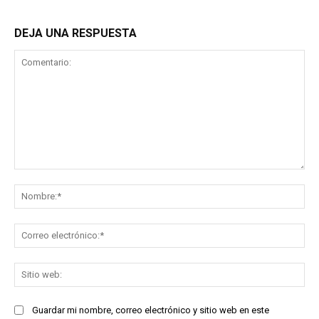
DEJA UNA RESPUESTA
Comentario:
No
Co
ele
Sit
we
Guardar mi nombre, correo electrónico y sitio web en este