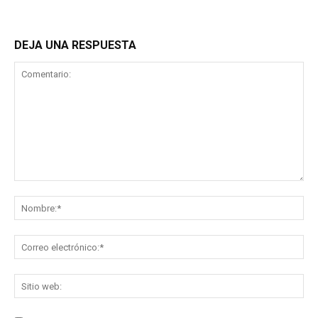
DEJA UNA RESPUESTA
Comentario:
No
Co
ele
Sit
we