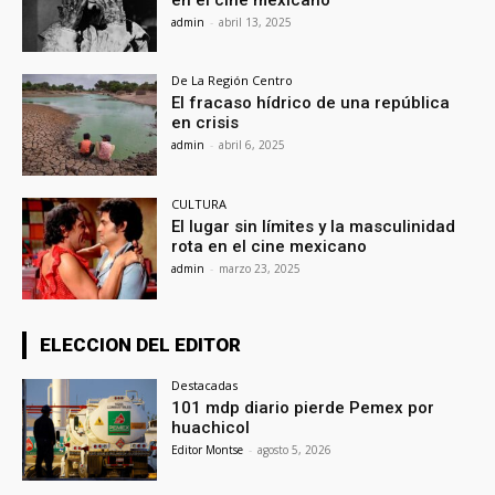
admin
-
abril 13, 2025
De La Región Centro
El fracaso hídrico de una república
en crisis
admin
-
abril 6, 2025
CULTURA
El lugar sin límites y la masculinidad
rota en el cine mexicano
admin
-
marzo 23, 2025
ELECCION DEL EDITOR
Destacadas
101 mdp diario pierde Pemex por
huachicol
Editor Montse
-
agosto 5, 2026