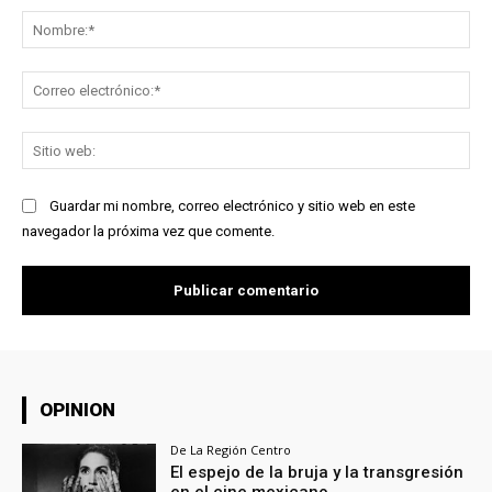
No
Co
ele
Sit
we
Guardar mi nombre, correo electrónico y sitio web en este
navegador la próxima vez que comente.
OPINION
De La Región Centro
El espejo de la bruja y la transgresión
en el cine mexicano