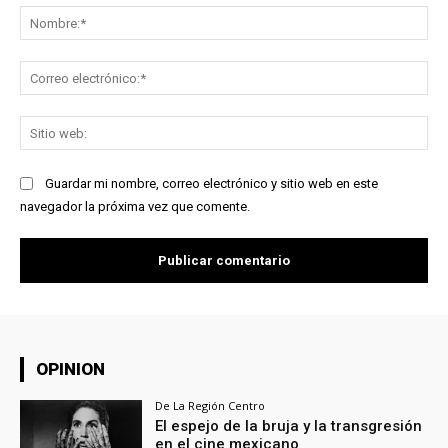
No
Co
ele
Sit
we
Guardar mi nombre, correo electrónico y sitio web en este
navegador la próxima vez que comente.
OPINION
De La Región Centro
El espejo de la bruja y la transgresión
en el cine mexicano