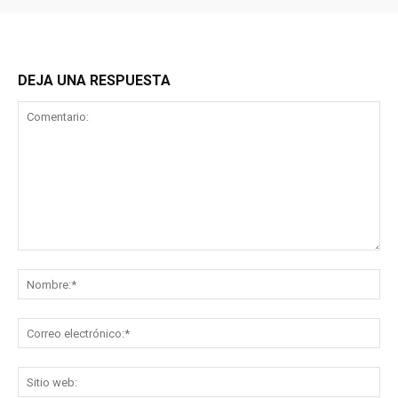
DEJA UNA RESPUESTA
Comentario:
No
Co
ele
Sit
we